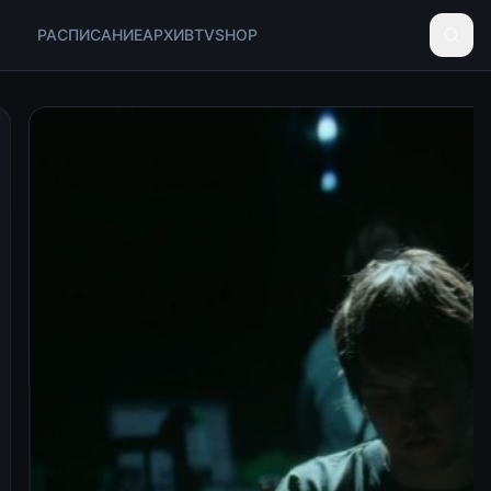
РАСПИСАНИЕ
АРХИВ
TV
SHOP
ГЭС-2 Саундсистем 3
ооснователь российской электронной группы