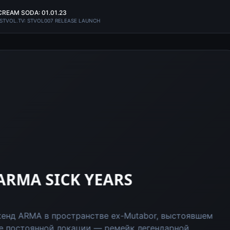
REAM SODA: 01.01.23
STVOL.TV: STVOL007 RELEASE LAUNCH
Ambient
STVOL.TV x 
ILYA GADAEV
Музыкант, продюсер, с