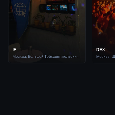
IF
DEX
Москва, Большой Трёхсвятительский
Москва, Ш
пер., 2/1с1
13, стр. 32