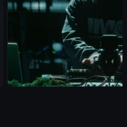
иректоров лейбла STVOL.