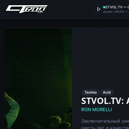
STVOL.TV — C
Далее: URAAN — 